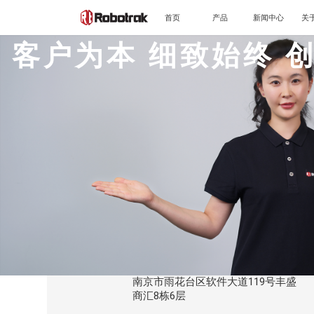
首页
产品
新闻中心
关
客户为本 细致始终 
®
承光
精准诊断
577nm眼底纯黄激光
®
功能
秩光
眼底智能导航激光机器人
正常结构
®
星镜
病种
自适应光学眼底影像系统
青光眼
®
皓镜
糖尿病视网膜病变
025-58506373
小动物眼科多模影像系统
视网膜色素变性
®
丞镜
自动验光仪
羟氯喹毒性视网膜病变
WebContact@bot.robotrak.cn
光损伤
公司地址：
精准治疗
南京市雨花台区软件大道119号丰盛
商汇8栋6层
可视化微脉冲治疗