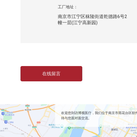
中心性浆液性脉络膜视网膜病变(CSC)
工厂地址：
中心性浆液性脉络膜视网膜病变(CSC)、PED
南京市江宁区秣陵街道乾德路6号2
Coat's合并黄斑水肿
幢一层(江宁高新园)
靶向精准激光治疗
息肉状脉络膜血管病变(PCV)
中心性浆液性脉络膜视网膜病变(CSC)
糖尿病视网膜病变(DR)
导航激光连续脉冲治疗
糖尿病视网膜病变(DR)
在线留言
科研
荧光图像
视网膜脱离
视网膜色素变性
欢迎您到访博视医疗，我们位于南京市雨花台区软件
待与您面对面交流。
脉络膜新生血管
视网膜血管瘤样增生