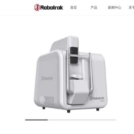
首页
产品
新闻中心
关
®
承光
精准诊断
577nm眼底纯黄激光
®
功能
秩光
眼底智能导航激光机器人
正常结构
®
星镜
病种
自适应光学眼底影像系统
青光眼
®
皓镜
糖尿病视网膜病变
小动物眼科多模影像系统
视网膜色素变性
®
丞镜
自动验光仪
羟氯喹毒性视网膜病变
光损伤
精准治疗
可视化微脉冲治疗